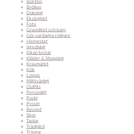
Boktips
Bröllop
Dukning
Ekologiskt
Foto
Graviditet och barn
Gör vardagen roligare
Hemester
Inredning
Kikan testar
Kläder & Shopping
Kravmärkt
Kök
Loppis
Miljövänligt
Outfits
Personligt
Podd
Pyssel
Recept
Skor
Tavlor
Trädgård
Träning