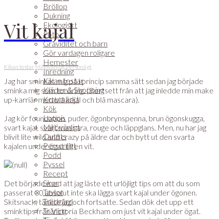
Bröllop
Dukning
Vit kajal
Ekologiskt
Foto
Graviditet och barn
Gör vardagen roligare
Hemester
Kikan testar
Miljövänligt
Personligt
Inredning
Kikan testar
Jag har sminkat mig på i princip samma sätt sedan jag började
Kläder & Shopping
sminka mig som tonåring. (Bortsett från att jag inledde min make
Kravmärkt
up-karriär med blå kajal och blå mascara).
Kök
Loppis
Jag kör foundation, puder, ögonbrynspenna, brun ögonskugga,
Miljövänligt
svart kajal, svart mascara, rouge och läppglans. Men, nu har jag
Outfits
blivit lite wild and crazy på äldre dar och bytt ut den svarta
Personligt
kajalen under ögat till en vit.
Podd
Pyssel
Recept
Skor
Det började med att jag läste ett urlöjligt tips om att du som
Tavlor
passerat 30 absolut inte ska lägga svart kajal under ögonen.
Trädgård
Skitsnack, tänkte jag och fortsatte. Sedan dök det upp ett
Träning
sminktips från Victoria Beckham om just vit kajal under ögat.