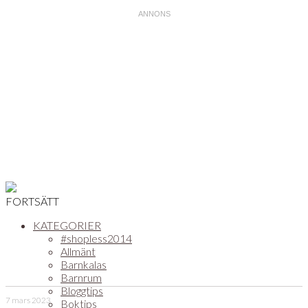
FORTSÄTT
KATEGORIER
#shopless2014
Allmänt
Barnkalas
Barnrum
Bloggtips
7 mars 2023
Boktips