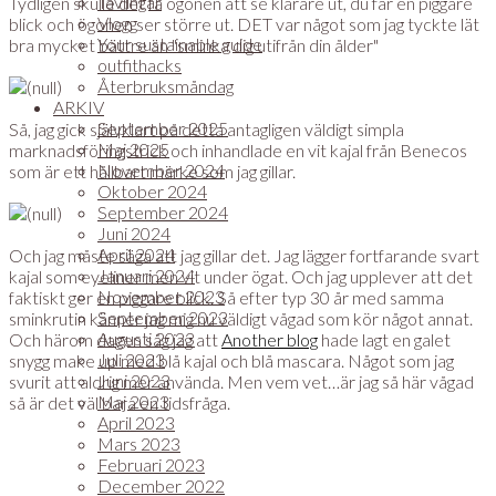
Tävlingar
Tydligen skulle det få ögonen att se klarare ut, du får en piggare
Vlogg
blick och ögonen ser större ut. DET var något som jag tyckte lät
Your sustainable guide
bra mycket bättre än "sminka dig utifrån din ålder"
outfithacks
Återbruksmåndag
ARKIV
September 2025
Så, jag gick självklart på detta antagligen väldigt simpla
Maj 2025
marknadsföringstrick och inhandlade en vit kajal från Benecos
November 2024
som är ett hållbart märke som jag gillar.
Oktober 2024
September 2024
Juni 2024
April 2024
Och jag måste säga att jag gillar det. Jag lägger fortfarande svart
Januari 2024
kajal som eyeliner men vit under ögat. Och jag upplever att det
November 2023
faktiskt ger en piggare blick. Så efter typ 30 år med samma
September 2023
sminkrutin känner jag mig nu väldigt vågad som kör något annat.
Augusti 2023
Och härom dagen såg jag att
Another blog
hade lagt en galet
Juli 2023
snygg make up med blå kajal och blå mascara. Något som jag
Juni 2023
svurit att aldrig mer använda. Men vem vet…är jag så här vågad
Maj 2023
så är det väl bara en tidsfråga.
April 2023
Mars 2023
Februari 2023
December 2022