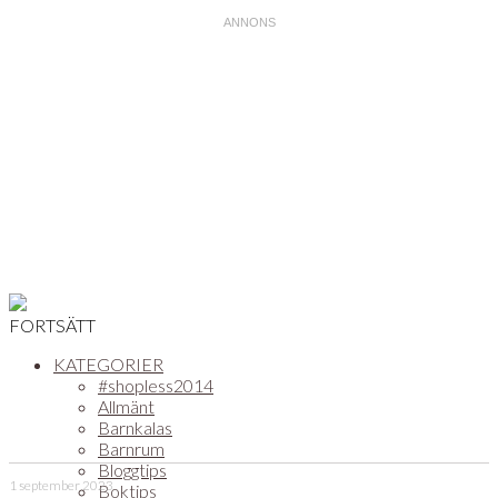
FORTSÄTT
KATEGORIER
#shopless2014
Allmänt
Barnkalas
Barnrum
Bloggtips
1 september 2023
Boktips