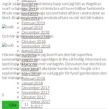
Jag är så himla nöjd med denna topp som jag fått av Angelica i
Juni 2019
svart och beige. Det är så himla bra att ha en hållbar fashionista
Maj 2019
till vän som kan dammsuga second hand-affärer i andra delar av
April 2019
länet. Brallorna borde jag använda oftare nu när det blir kallare.
Mars 2019
Februari 2019
Januari 2019
December 2018
Och här är nämnda topp i beige.
November 2018
Oktober 2018
September 2018
Augusti 2018
Härom dagen plockade jag även fram den här superfina
Juli 2018
sommarklänningen som egentligen är lite väl festlig. Men med en
Juni 2018
spetstopp till blev den mer vardagsfin. Dessutom har den fickor,
Maj 2018
som ni vet tycker jag att alla kjolar borde ha det. Nu går vi in i
April 2018
september och vi får väl se vad jag gör för fynd i garderoben den
Mars 2018
här månaden.
Februari 2018
Januari 2018
December 2017
November 2017
0
Oktober 2017
September 2017
11
Gilla
Augusti 2017