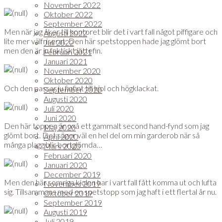
November 2022
Oktober 2022
September 2022
Men när jag åker till kontoret blir det i vart fall något piffigare och
Augusti 2022
lite mer välfriserat. Den här spetstoppen hade jag glömt bort
Juli 2022
men den är ju faktiskt jättefin.
Februari 2021
Januari 2021
November 2020
Oktober 2020
Och den passar ju finfint till kjol och högklackat.
September 2020
Augusti 2020
Juli 2020
Juni 2020
Den här toppen är oxå ett gammalt second hand-fynd som jag
Maj 2020
glömt bort. Det säger väl en hel del om min garderob när så
April 2020
många plagg blir bortglömda…
Mars 2020
Februari 2020
Januari 2020
December 2019
Men den här somriga kjolen har i vart fall fått komma ut och lufta
November 2019
sig. Tillsammans med en spetstopp som jag haft i ett flertal år nu.
Oktober 2019
September 2019
Augusti 2019
Juli 2019