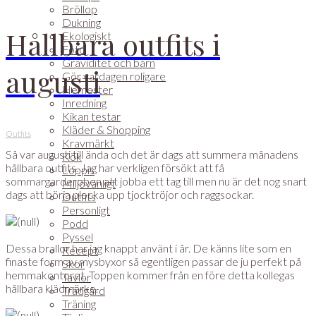
Bröllop
Dukning
Hållbara outfits i
Ekologiskt
Foto
Graviditet och barn
augusti
Gör vardagen roligare
Hemester
Inredning
Kikan testar
Kläder & Shopping
Outfits
Kravmärkt
Så var augusti till ända och det är dags att summera månadens
Kök
hållbara outfits. Jag har verkligen försökt att få
Loppis
sommargarderoben att jobba ett tag till men nu är det nog snart
Miljövänligt
dags att börja plocka upp tjocktröjor och raggsockar.
Outfits
Personligt
Podd
Pyssel
Dessa brallor har jag knappt använt i år. De känns lite som en
Recept
finaste form av mysbyxor så egentligen passar de ju perfekt på
Skor
hemmakontoret. Toppen kommer från en före detta kollegas
Tavlor
hållbara klädmärke.
Trädgård
Träning