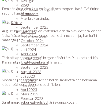
Tävlingar
Vlogg
Den här långkjolen är ju en favorit och toppen likaså. Två finfina
Your sustainable guide
second hand-fynd.
outfithacks
Återbruksmåndag
ARKIV
September 2025
Augusti bjöd ju även på en kräftskiva och då blev det brallor och
Maj 2025
jacka från olika klädbytardagar och ett linne som jag har haft i
November 2024
mååånga år.
Oktober 2024
September 2024
Juni 2024
April 2024
Tänk att en sprang runt på krogen såhär förr. Plus kortkort kjol.
Januari 2024
Känns inte riktigt lika bekvämt längre…
November 2023
September 2023
Augusti 2023
Juli 2023
Sedan har det såklart blivit en hel del långkofta och bekväma
Juni 2023
kläder på hemmakontoret och i bilen.
Maj 2023
April 2023
Mars 2023
Februari 2023
Samt munkjackor och rufsigt hår i svampskogen.
December 2022