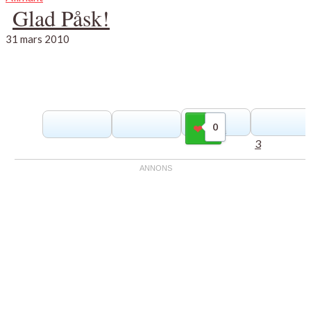
Glad Påsk!
31 mars 2010
0
Gilla
3