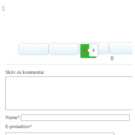
3
Gilla
0
Skriv en kommentar
Namn*
E-postadress*