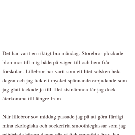
Det har varit en riktigt bra måndag. Storebror plockade
blommor till mig både på vägen till och hem från
förskolan. Lillebror har varit som ett litet solsken hela
dagen och jag fick ett mycket spännande erbjudande som
jag glatt tackade ja till. Det sistnämnda får jag dock
återkomma till längre fram.
När lillebror sov middag passade jag på att göra färdigt
mina ekologiska och sockerfria smoothieglassar som jag
påbörjade härom dagen när vi fick smoothie över. Jag