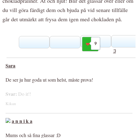
chokladpraliner. Ät och njut! Blir det glassar över eller om
du vill göra färdigt dem och bjuda på vid senare tillfälle
går det utmärkt att frysa dem igen med chokladen på.
9
Gilla
3
Sara
De ser ju hur goda ut som helst, måste prova!
Svar:
Do it!!
Kikan
a n n i k a
Mums och så fina glassar :D