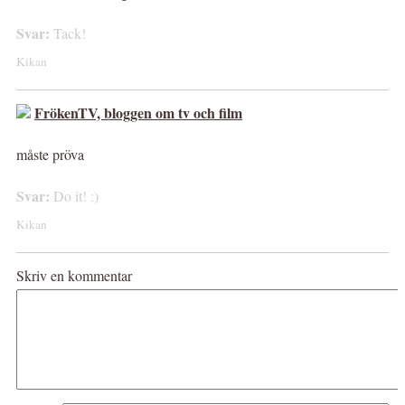
Svar:
Tack!
Kikan
FrökenTV, bloggen om tv och film
måste pröva
Svar:
Do it! :)
Kikan
Skriv en kommentar